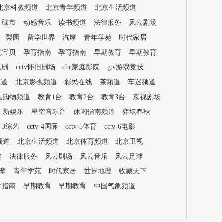
北京科教频道
北京青年频道
北京生活频道
碟市
动感音乐
读书频道
法律服务
风云剧场
梨园
留学世界
汽摩
青年学苑
时代家居
优宝贝
孕育指南
孕育指南
早期教育
早期教育
视剧
cctv怀旧剧场
chc家庭影院
gtv游戏竞技
频道
北京影视频道
彩民在线
茶频道
车迷频道
视购物频道
教育1台
教育2台
教育3台
京视剧场
新娱乐
星空音乐台
休闲指南频道
弈坛春秋
v-3综艺
cctv-4国际
cctv-5体育
cctv-6电影
频道
北京生活频道
北京体育频道
北京卫视
道
法律服务
风云剧场
风云音乐
风云足球
摩
青年学苑
时代家居
世界地理
收藏天下
育指南
早期教育
早期教育
中国气象频道