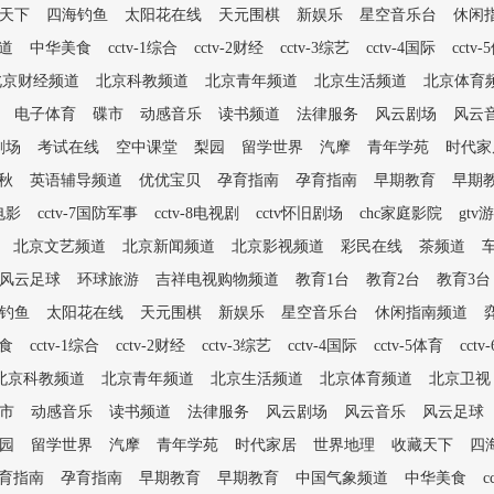
天下
四海钓鱼
太阳花在线
天元围棋
新娱乐
星空音乐台
休闲
道
中华美食
cctv-1综合
cctv-2财经
cctv-3综艺
cctv-4国际
cctv
北京财经频道
北京科教频道
北京青年频道
北京生活频道
北京体育
电子体育
碟市
动感音乐
读书频道
法律服务
风云剧场
风云
剧场
考试在线
空中课堂
梨园
留学世界
汽摩
青年学苑
时代家
秋
英语辅导频道
优优宝贝
孕育指南
孕育指南
早期教育
早期
6电影
cctv-7国防军事
cctv-8电视剧
cctv怀旧剧场
chc家庭影院
gtv
北京文艺频道
北京新闻频道
北京影视频道
彩民在线
茶频道
风云足球
环球旅游
吉祥电视购物频道
教育1台
教育2台
教育3台
钓鱼
太阳花在线
天元围棋
新娱乐
星空音乐台
休闲指南频道
食
cctv-1综合
cctv-2财经
cctv-3综艺
cctv-4国际
cctv-5体育
cct
北京科教频道
北京青年频道
北京生活频道
北京体育频道
北京卫视
市
动感音乐
读书频道
法律服务
风云剧场
风云音乐
风云足球
园
留学世界
汽摩
青年学苑
时代家居
世界地理
收藏天下
四
育指南
孕育指南
早期教育
早期教育
中国气象频道
中华美食
c