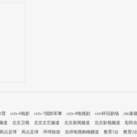
5体育
cctv-6电影
cctv-7国防军事
cctv-8电视剧
cctv怀旧剧场
chc家
频道
北京卫视
北京文艺频道
北京新闻频道
北京影视频道
彩民
风云足球
风云足球
环球旅游
吉祥电视购物频道
教育1台
教育2