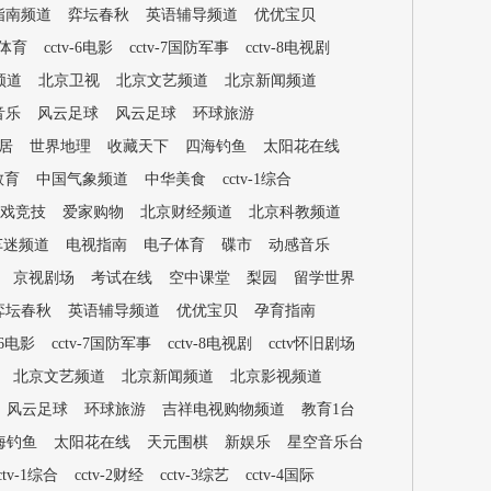
指南频道
弈坛春秋
英语辅导频道
优优宝贝
-5体育
cctv-6电影
cctv-7国防军事
cctv-8电视剧
频道
北京卫视
北京文艺频道
北京新闻频道
音乐
风云足球
风云足球
环球旅游
居
世界地理
收藏天下
四海钓鱼
太阳花在线
教育
中国气象频道
中华美食
cctv-1综合
游戏竞技
爱家购物
北京财经频道
北京科教频道
车迷频道
电视指南
电子体育
碟市
动感音乐
京视剧场
考试在线
空中课堂
梨园
留学世界
弈坛春秋
英语辅导频道
优优宝贝
孕育指南
v-6电影
cctv-7国防军事
cctv-8电视剧
cctv怀旧剧场
北京文艺频道
北京新闻频道
北京影视频道
风云足球
环球旅游
吉祥电视购物频道
教育1台
海钓鱼
太阳花在线
天元围棋
新娱乐
星空音乐台
ctv-1综合
cctv-2财经
cctv-3综艺
cctv-4国际