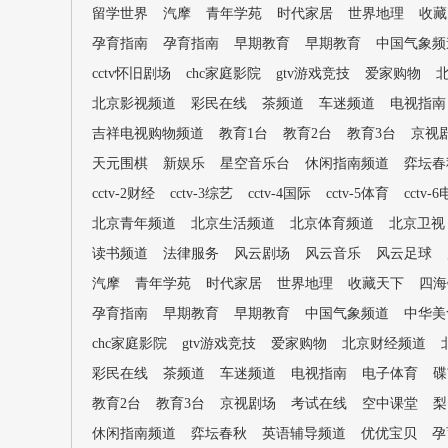
留学世界
汽摩
青年学苑
时代家居
世界地理
收藏
孕育指南
孕育指南
早期教育
早期教育
中国气象频
cctv怀旧剧场
chc家庭影院
gtv游戏竞技
爱家购物
北京影视频道
彩民在线
茶频道
车迷频道
电视指南
吉祥电视购物频道
教育1台
教育2台
教育3台
京视
天元围棋
新娱乐
星空音乐台
休闲指南频道
弈坛春
cctv-2财经
cctv-3综艺
cctv-4国际
cctv-5体育
cctv-
北京青年频道
北京生活频道
北京体育频道
北京卫视
读书频道
法律服务
风云剧场
风云音乐
风云足球
汽摩
青年学苑
时代家居
世界地理
收藏天下
四海
孕育指南
早期教育
早期教育
中国气象频道
中华美
chc家庭影院
gtv游戏竞技
爱家购物
北京财经频道
彩民在线
茶频道
车迷频道
电视指南
电子体育
碟
教育2台
教育3台
京视剧场
考试在线
空中课堂
梨
休闲指南频道
弈坛春秋
英语辅导频道
优优宝贝
孕