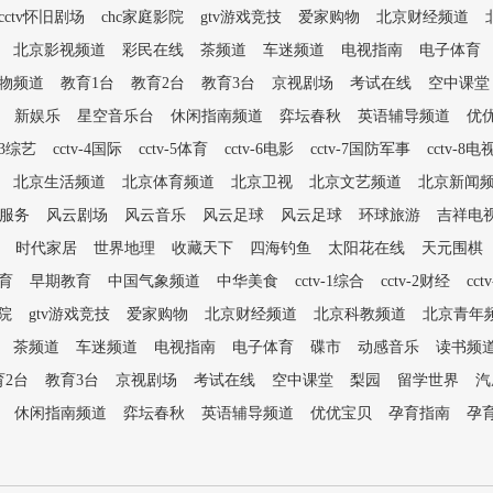
cctv怀旧剧场
chc家庭影院
gtv游戏竞技
爱家购物
北京财经频道
北京影视频道
彩民在线
茶频道
车迷频道
电视指南
电子体育
物频道
教育1台
教育2台
教育3台
京视剧场
考试在线
空中课堂
新娱乐
星空音乐台
休闲指南频道
弈坛春秋
英语辅导频道
优
v-3综艺
cctv-4国际
cctv-5体育
cctv-6电影
cctv-7国防军事
cctv-8电
北京生活频道
北京体育频道
北京卫视
北京文艺频道
北京新闻
服务
风云剧场
风云音乐
风云足球
风云足球
环球旅游
吉祥电
时代家居
世界地理
收藏天下
四海钓鱼
太阳花在线
天元围棋
育
早期教育
中国气象频道
中华美食
cctv-1综合
cctv-2财经
cct
影院
gtv游戏竞技
爱家购物
北京财经频道
北京科教频道
北京青年
茶频道
车迷频道
电视指南
电子体育
碟市
动感音乐
读书频
育2台
教育3台
京视剧场
考试在线
空中课堂
梨园
留学世界
汽
休闲指南频道
弈坛春秋
英语辅导频道
优优宝贝
孕育指南
孕