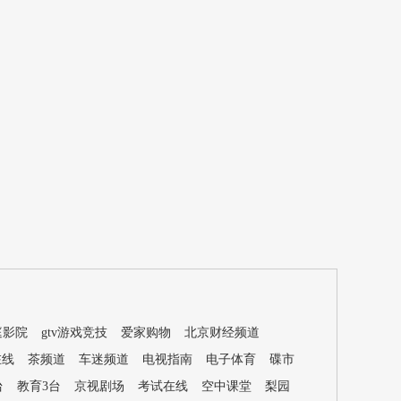
庭影院
gtv游戏竞技
爱家购物
北京财经频道
在线
茶频道
车迷频道
电视指南
电子体育
碟市
台
教育3台
京视剧场
考试在线
空中课堂
梨园