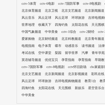
cctv-5体育
cctv-6电影
cctv-7国防军事
cctv-8电视剧
北京体育频道
北京卫视
北京文艺频道
北京新闻频道
风云音乐
风云足球
风云足球
环球旅游
吉祥电视购
世界地理
收藏天下
四海钓鱼
太阳花在线
天元围棋
中国气象频道
中华美食
cctv-1综合
cctv-2财经
cct
爱家购物
北京财经频道
北京科教频道
北京青年频道
电视指南
电子体育
碟市
动感音乐
读书频道
法律
考试在线
空中课堂
梨园
留学世界
汽摩
青年学苑
英语辅导频道
优优宝贝
孕育指南
孕育指南
早期教
cctv-7国防军事
cctv-8电视剧
cctv怀旧剧场
chc家庭
北京文艺频道
北京新闻频道
北京影视频道
彩民在线
风云足球
环球旅游
吉祥电视购物频道
教育1台
教
四海钓鱼
太阳花在线
天元围棋
新娱乐
星空音乐台
中华美食