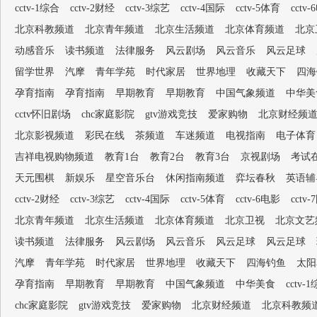
cctv-1综合
cctv-2财经
cctv-3综艺
cctv-4国际
cctv-5体育
cctv
北京科教频道
北京青年频道
北京生活频道
北京体育频道
北京
动感音乐
读书频道
法律服务
风云剧场
风云音乐
风云足球
留学世界
汽摩
青年学苑
时代家居
世界地理
收藏天下
四海
孕育指南
孕育指南
早期教育
早期教育
中国气象频道
中华美
cctv怀旧剧场
chc家庭影院
gtv游戏竞技
爱家购物
北京财经频
北京影视频道
彩民在线
茶频道
车迷频道
电视指南
电子体育
吉祥电视购物频道
教育1台
教育2台
教育3台
京视剧场
考试
天元围棋
新娱乐
星空音乐台
休闲指南频道
弈坛春秋
英语辅
cctv-2财经
cctv-3综艺
cctv-4国际
cctv-5体育
cctv-6电影
cctv
北京青年频道
北京生活频道
北京体育频道
北京卫视
北京文艺
读书频道
法律服务
风云剧场
风云音乐
风云足球
风云足球
汽摩
青年学苑
时代家居
世界地理
收藏天下
四海钓鱼
太阳
孕育指南
早期教育
早期教育
中国气象频道
中华美食
cctv-
chc家庭影院
gtv游戏竞技
爱家购物
北京财经频道
北京科教频