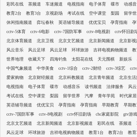
彩民在线
茶频道
车迷频道
电视指南
电子体育
碟市
动感音
教育2台
教育3台
京视剧场
考试在线
空中课堂
梨园
留学世
休闲指南频道
弈坛春秋
英语辅导频道
优优宝贝
孕育指南
孕
cctv-5体育
cctv-6电影
cctv-7国防军事
cctv-8电视剧
cctv怀旧剧
北京体育频道
北京卫视
北京文艺频道
北京新闻频道
北京影视
风云音乐
风云足球
风云足球
环球旅游
吉祥电视购物频道
教
世界地理
收藏天下
四海钓鱼
太阳花在线
天元围棋
新娱乐
中国气象频道
中华美食
cctv-1综合
cctv-2财经
cctv-3综艺
cc
爱家购物
北京财经频道
北京科教频道
北京青年频道
北京生活
电视指南
电子体育
碟市
动感音乐
读书频道
法律服务
风云
考试在线
空中课堂
梨园
留学世界
汽摩
青年学苑
时代家居
英语辅导频道
优优宝贝
孕育指南
孕育指南
早期教育
早期教
cctv-7国防军事
cctv-8电视剧
cctv怀旧剧场
chc家庭影院
gtv游
北京文艺频道
北京新闻频道
北京影视频道
彩民在线
茶频道
风云足球
环球旅游
吉祥电视购物频道
教育1台
教育2台
教育