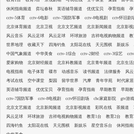
休闲指南频道
弈坛春秋
英语辅导频道
优优宝贝
孕育指南
孕
cctv-5体育
cctv-6电影
cctv-7国防军事
cctv-8电视剧
cctv怀旧剧
北京体育频道
北京卫视
北京文艺频道
北京新闻频道
北京影视
风云音乐
风云足球
风云足球
环球旅游
吉祥电视购物频道
教
世界地理
收藏天下
四海钓鱼
太阳花在线
天元围棋
新娱乐
中国气象频道
中华美食
cctv-1综合
cctv-2财经
cctv-3综艺
cc
爱家购物
北京财经频道
北京科教频道
北京青年频道
北京生活
电视指南
电子体育
碟市
动感音乐
读书频道
法律服务
风云
考试在线
空中课堂
梨园
留学世界
汽摩
青年学苑
时代家居
英语辅导频道
优优宝贝
孕育指南
孕育指南
早期教育
早期教
cctv-7国防军事
cctv-8电视剧
cctv怀旧剧场
chc家庭影院
gtv游
北京文艺频道
北京新闻频道
北京影视频道
彩民在线
茶频道
风云足球
环球旅游
吉祥电视购物频道
教育1台
教育2台
教育
四海钓鱼
太阳花在线
天元围棋
新娱乐
星空音乐台
休闲指南