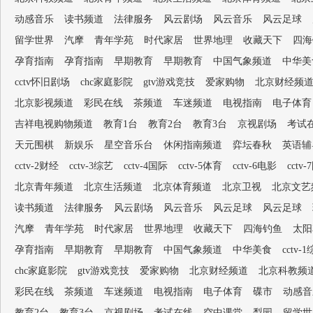
动感音乐
读书频道
法律服务
风云剧场
风云音乐
风云足球
留学世界
汽摩
青年学苑
时代家居
世界地理
收藏天下
四海
孕育指南
孕育指南
早期教育
早期教育
中国气象频道
中华美
cctv怀旧剧场
chc家庭影院
gtv游戏竞技
爱家购物
北京财经频
北京影视频道
彩民在线
茶频道
车迷频道
电视指南
电子体育
吉祥电视购物频道
教育1台
教育2台
教育3台
京视剧场
考试
天元围棋
新娱乐
星空音乐台
休闲指南频道
弈坛春秋
英语辅
cctv-2财经
cctv-3综艺
cctv-4国际
cctv-5体育
cctv-6电影
cctv
北京青年频道
北京生活频道
北京体育频道
北京卫视
北京文艺
读书频道
法律服务
风云剧场
风云音乐
风云足球
风云足球
汽摩
青年学苑
时代家居
世界地理
收藏天下
四海钓鱼
太阳
孕育指南
早期教育
早期教育
中国气象频道
中华美食
cctv-
chc家庭影院
gtv游戏竞技
爱家购物
北京财经频道
北京科教频
彩民在线
茶频道
车迷频道
电视指南
电子体育
碟市
动感音
教育2台
教育3台
京视剧场
考试在线
空中课堂
梨园
留学世