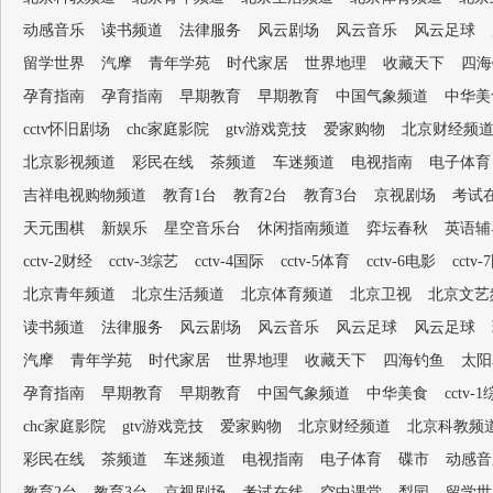
动感音乐
读书频道
法律服务
风云剧场
风云音乐
风云足球
留学世界
汽摩
青年学苑
时代家居
世界地理
收藏天下
四海
孕育指南
孕育指南
早期教育
早期教育
中国气象频道
中华美
cctv怀旧剧场
chc家庭影院
gtv游戏竞技
爱家购物
北京财经频
北京影视频道
彩民在线
茶频道
车迷频道
电视指南
电子体育
吉祥电视购物频道
教育1台
教育2台
教育3台
京视剧场
考试
天元围棋
新娱乐
星空音乐台
休闲指南频道
弈坛春秋
英语辅
cctv-2财经
cctv-3综艺
cctv-4国际
cctv-5体育
cctv-6电影
cctv
北京青年频道
北京生活频道
北京体育频道
北京卫视
北京文艺
读书频道
法律服务
风云剧场
风云音乐
风云足球
风云足球
汽摩
青年学苑
时代家居
世界地理
收藏天下
四海钓鱼
太阳
孕育指南
早期教育
早期教育
中国气象频道
中华美食
cctv-
chc家庭影院
gtv游戏竞技
爱家购物
北京财经频道
北京科教频
彩民在线
茶频道
车迷频道
电视指南
电子体育
碟市
动感音
教育2台
教育3台
京视剧场
考试在线
空中课堂
梨园
留学世