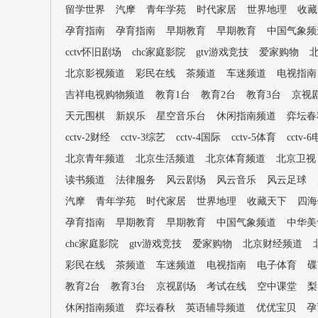
留学世界
汽摩
青年学苑
时代家居
世界地理
收藏
孕育指南
孕育指南
早期教育
早期教育
中国气象频
cctv怀旧剧场
chc家庭影院
gtv游戏竞技
爱家购物
北京影视频道
彩民在线
茶频道
车迷频道
电视指南
吉祥电视购物频道
教育1台
教育2台
教育3台
京视
天元围棋
新娱乐
星空音乐台
休闲指南频道
弈坛春
cctv-2财经
cctv-3综艺
cctv-4国际
cctv-5体育
cctv-
北京青年频道
北京生活频道
北京体育频道
北京卫视
读书频道
法律服务
风云剧场
风云音乐
风云足球
汽摩
青年学苑
时代家居
世界地理
收藏天下
四海
孕育指南
早期教育
早期教育
中国气象频道
中华美
chc家庭影院
gtv游戏竞技
爱家购物
北京财经频道
彩民在线
茶频道
车迷频道
电视指南
电子体育
碟
教育2台
教育3台
京视剧场
考试在线
空中课堂
梨
休闲指南频道
弈坛春秋
英语辅导频道
优优宝贝
孕