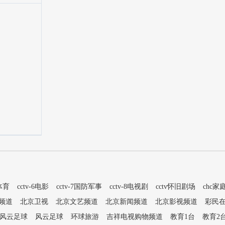
5体育
cctv-6电影
cctv-7国防军事
cctv-8电视剧
cctv怀旧剧场
chc家
频道
北京卫视
北京文艺频道
北京新闻频道
北京影视频道
彩民
风云足球
风云足球
环球旅游
吉祥电视购物频道
教育1台
教育2