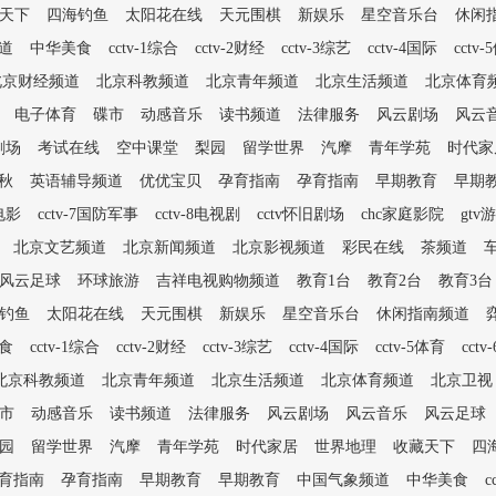
天下
四海钓鱼
太阳花在线
天元围棋
新娱乐
星空音乐台
休闲
道
中华美食
cctv-1综合
cctv-2财经
cctv-3综艺
cctv-4国际
cctv
北京财经频道
北京科教频道
北京青年频道
北京生活频道
北京体育
电子体育
碟市
动感音乐
读书频道
法律服务
风云剧场
风云
剧场
考试在线
空中课堂
梨园
留学世界
汽摩
青年学苑
时代家
秋
英语辅导频道
优优宝贝
孕育指南
孕育指南
早期教育
早期
6电影
cctv-7国防军事
cctv-8电视剧
cctv怀旧剧场
chc家庭影院
gtv
北京文艺频道
北京新闻频道
北京影视频道
彩民在线
茶频道
风云足球
环球旅游
吉祥电视购物频道
教育1台
教育2台
教育3台
钓鱼
太阳花在线
天元围棋
新娱乐
星空音乐台
休闲指南频道
食
cctv-1综合
cctv-2财经
cctv-3综艺
cctv-4国际
cctv-5体育
cct
北京科教频道
北京青年频道
北京生活频道
北京体育频道
北京卫视
市
动感音乐
读书频道
法律服务
风云剧场
风云音乐
风云足球
园
留学世界
汽摩
青年学苑
时代家居
世界地理
收藏天下
四
育指南
孕育指南
早期教育
早期教育
中国气象频道
中华美食
c