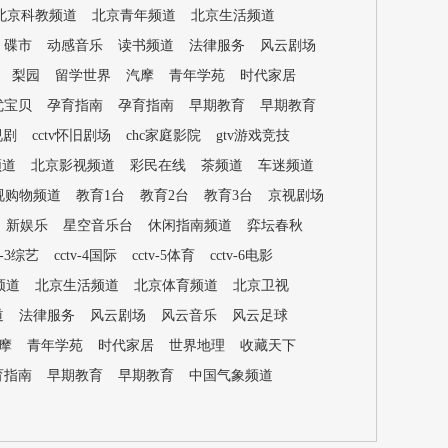
北京科教频道
北京青年频道
北京生活频道
碟市
动感音乐
读书频道
法律服务
风云剧场
梨园
留学世界
汽摩
青年学苑
时代家居
优宝贝
孕育指南
孕育指南
早期教育
早期教育
视剧
cctv怀旧剧场
chc家庭影院
gtv游戏竞技
频道
北京影视频道
彩民在线
茶频道
车迷频道
视购物频道
教育1台
教育2台
教育3台
京视剧场
新娱乐
星空音乐台
休闲指南频道
弈坛春秋
v-3综艺
cctv-4国际
cctv-5体育
cctv-6电影
频道
北京生活频道
北京体育频道
北京卫视
道
法律服务
风云剧场
风云音乐
风云足球
摩
青年学苑
时代家居
世界地理
收藏天下
育指南
早期教育
早期教育
中国气象频道