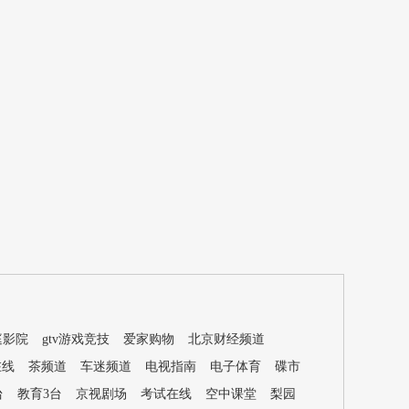
庭影院
gtv游戏竞技
爱家购物
北京财经频道
在线
茶频道
车迷频道
电视指南
电子体育
碟市
台
教育3台
京视剧场
考试在线
空中课堂
梨园