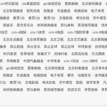
cctv怀旧剧场
chc家庭影院
gtv游戏竞技
爱家购物
北京财经频道
北京影视频道
彩民在线
茶频道
车迷频道
电视指南
电子体育
物频道
教育1台
教育2台
教育3台
京视剧场
考试在线
空中课堂
新娱乐
星空音乐台
休闲指南频道
弈坛春秋
英语辅导频道
优
v-3综艺
cctv-4国际
cctv-5体育
cctv-6电影
cctv-7国防军事
cctv-8电
北京生活频道
北京体育频道
北京卫视
北京文艺频道
北京新闻
服务
风云剧场
风云音乐
风云足球
风云足球
环球旅游
吉祥电
时代家居
世界地理
收藏天下
四海钓鱼
太阳花在线
天元围棋
育
早期教育
中国气象频道
中华美食
cctv-1综合
cctv-2财经
cct
影院
gtv游戏竞技
爱家购物
北京财经频道
北京科教频道
北京青年
茶频道
车迷频道
电视指南
电子体育
碟市
动感音乐
读书频
育2台
教育3台
京视剧场
考试在线
空中课堂
梨园
留学世界
汽
休闲指南频道
弈坛春秋
英语辅导频道
优优宝贝
孕育指南
孕