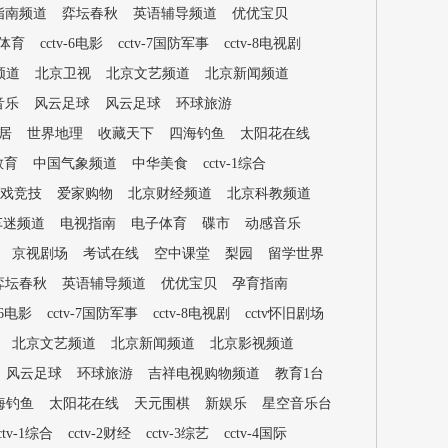
指南频道
弈坛春秋
英语辅导频道
优优宝贝
-5体育
cctv-6电影
cctv-7国防军事
cctv-8电视剧
频道
北京卫视
北京文艺频道
北京新闻频道
音乐
风云足球
风云足球
环球旅游
居
世界地理
收藏天下
四海钓鱼
太阳花在线
教育
中国气象频道
中华美食
cctv-1综合
游戏竞技
爱家购物
北京财经频道
北京科教频道
车迷频道
电视指南
电子体育
碟市
动感音乐
京视剧场
考试在线
空中课堂
梨园
留学世界
弈坛春秋
英语辅导频道
优优宝贝
孕育指南
v-6电影
cctv-7国防军事
cctv-8电视剧
cctv怀旧剧场
北京文艺频道
北京新闻频道
北京影视频道
风云足球
环球旅游
吉祥电视购物频道
教育1台
海钓鱼
太阳花在线
天元围棋
新娱乐
星空音乐台
ctv-1综合
cctv-2财经
cctv-3综艺
cctv-4国际