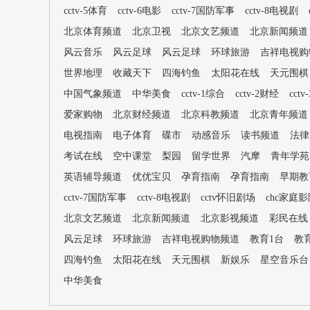
cctv-5体育
cctv-6电影
cctv-7国防军事
cctv-8电视剧
北京体育频道
北京卫视
北京文艺频道
北京新闻频道
风云音乐
风云足球
风云足球
环球旅游
吉祥电视购
世界地理
收藏天下
四海钓鱼
太阳花在线
天元围棋
中国气象频道
中华美食
cctv-1综合
cctv-2财经
cct
爱家购物
北京财经频道
北京科教频道
北京青年频道
电视指南
电子体育
碟市
动感音乐
读书频道
法律
考试在线
空中课堂
梨园
留学世界
汽摩
青年学苑
英语辅导频道
优优宝贝
孕育指南
孕育指南
早期教
cctv-7国防军事
cctv-8电视剧
cctv怀旧剧场
chc家庭
北京文艺频道
北京新闻频道
北京影视频道
彩民在线
风云足球
环球旅游
吉祥电视购物频道
教育1台
教
四海钓鱼
太阳花在线
天元围棋
新娱乐
星空音乐台
中华美食