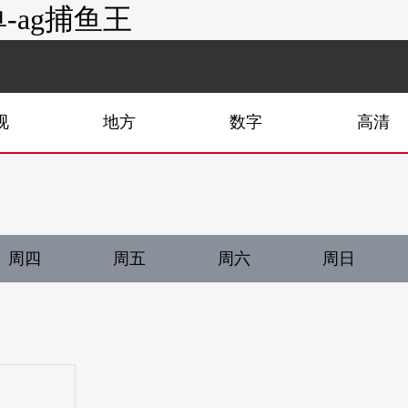
-ag捕鱼王
视
地方
数字
高清
周四
周五
周六
周日