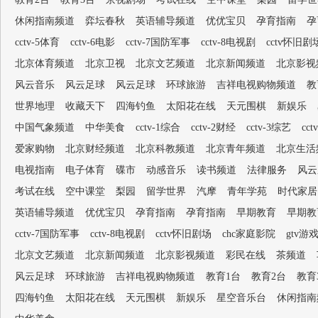
休闲指南频道
弈坛春秋
英语辅导频道
优优宝贝
孕育指南
孕
cctv-5体育
cctv-6电影
cctv-7国防军事
cctv-8电视剧
cctv怀旧剧
北京体育频道
北京卫视
北京文艺频道
北京新闻频道
北京影视
风云音乐
风云足球
风云足球
环球旅游
吉祥电视购物频道
教
世界地理
收藏天下
四海钓鱼
太阳花在线
天元围棋
新娱乐
中国气象频道
中华美食
cctv-1综合
cctv-2财经
cctv-3综艺
cc
爱家购物
北京财经频道
北京科教频道
北京青年频道
北京生活
电视指南
电子体育
碟市
动感音乐
读书频道
法律服务
风云
考试在线
空中课堂
梨园
留学世界
汽摩
青年学苑
时代家居
英语辅导频道
优优宝贝
孕育指南
孕育指南
早期教育
早期教
cctv-7国防军事
cctv-8电视剧
cctv怀旧剧场
chc家庭影院
gtv游
北京文艺频道
北京新闻频道
北京影视频道
彩民在线
茶频道
风云足球
环球旅游
吉祥电视购物频道
教育1台
教育2台
教育
四海钓鱼
太阳花在线
天元围棋
新娱乐
星空音乐台
休闲指南