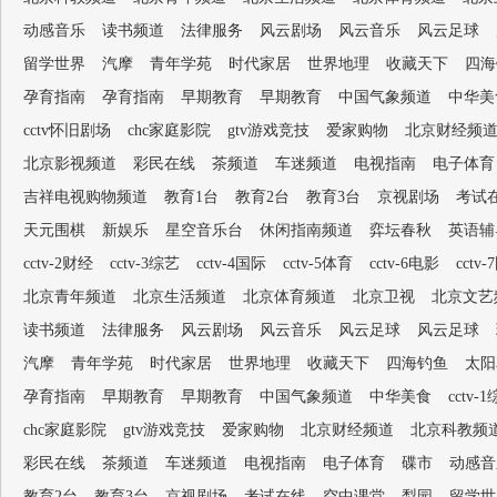
动感音乐
读书频道
法律服务
风云剧场
风云音乐
风云足球
留学世界
汽摩
青年学苑
时代家居
世界地理
收藏天下
四海
孕育指南
孕育指南
早期教育
早期教育
中国气象频道
中华美
cctv怀旧剧场
chc家庭影院
gtv游戏竞技
爱家购物
北京财经频
北京影视频道
彩民在线
茶频道
车迷频道
电视指南
电子体育
吉祥电视购物频道
教育1台
教育2台
教育3台
京视剧场
考试
天元围棋
新娱乐
星空音乐台
休闲指南频道
弈坛春秋
英语辅
cctv-2财经
cctv-3综艺
cctv-4国际
cctv-5体育
cctv-6电影
cctv
北京青年频道
北京生活频道
北京体育频道
北京卫视
北京文艺
读书频道
法律服务
风云剧场
风云音乐
风云足球
风云足球
汽摩
青年学苑
时代家居
世界地理
收藏天下
四海钓鱼
太阳
孕育指南
早期教育
早期教育
中国气象频道
中华美食
cctv-
chc家庭影院
gtv游戏竞技
爱家购物
北京财经频道
北京科教频
彩民在线
茶频道
车迷频道
电视指南
电子体育
碟市
动感音
教育2台
教育3台
京视剧场
考试在线
空中课堂
梨园
留学世